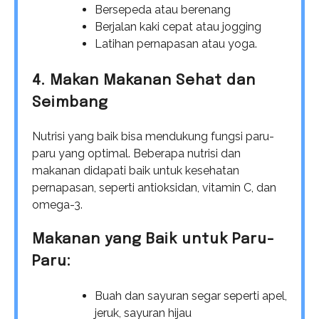
Bersepeda atau berenang
Berjalan kaki cepat atau jogging
Latihan pernapasan atau yoga.
4.
Makan Makanan Sehat dan
Seimbang
Nutrisi yang baik bisa mendukung fungsi paru-
paru yang optimal. Beberapa nutrisi dan
makanan didapati baik untuk kesehatan
pernapasan, seperti antioksidan, vitamin C, dan
omega-3.
Makanan yang Baik untuk Paru-
Paru:
Buah dan sayuran segar seperti apel,
jeruk, sayuran hijau