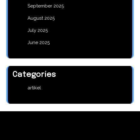
September 2025
August 2025
July 2025
June 2025
Categories
artikel