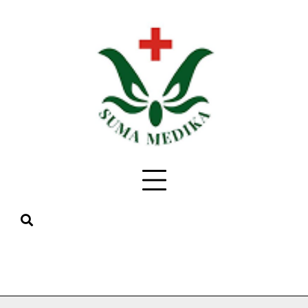
Skip
to
content