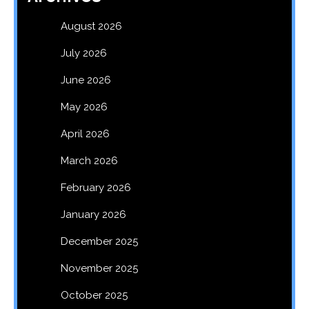
August 2026
July 2026
June 2026
May 2026
April 2026
March 2026
February 2026
January 2026
December 2025
November 2025
October 2025