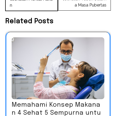
a Masa Pubertas
n
Related Posts
Memahami Konsep Makana
n 4 Sehat 5 Sempurna untu