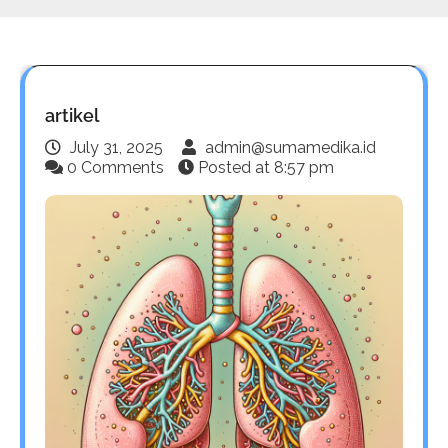
artikel
July 31, 2025
admin@sumamedika.id
0 Comments
Posted at
8:57 pm