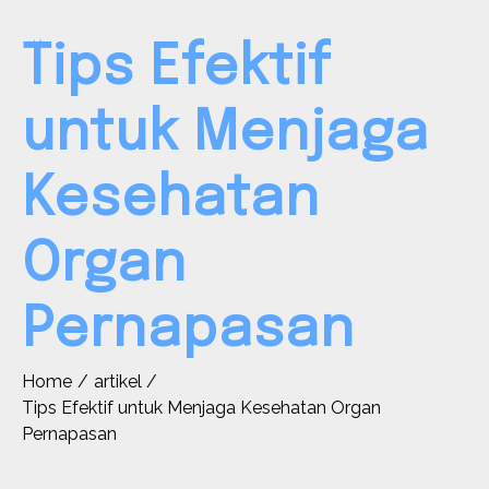
Tips Efektif
untuk Menjaga
Kesehatan
Organ
Pernapasan
Home
artikel
Tips Efektif untuk Menjaga Kesehatan Organ
Pernapasan