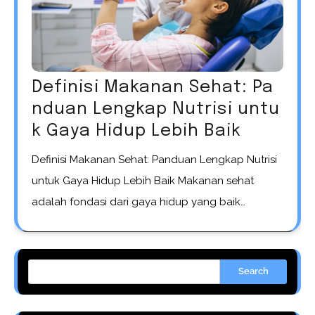
Definisi Makanan Sehat: Pa
nduan Lengkap Nutrisi untu
k Gaya Hidup Lebih Baik
Definisi Makanan Sehat: Panduan Lengkap Nutrisi
untuk Gaya Hidup Lebih Baik Makanan sehat
adalah fondasi dari gaya hidup yang baik…
Search