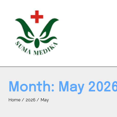
Skip
to
content
Month:
May 202
Home
2026
May