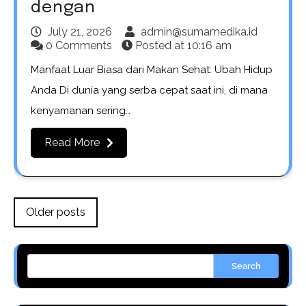
dengan
July 21, 2026
admin@sumamedika.id
0 Comments
Posted at
10:16 am
Manfaat Luar Biasa dari Makan Sehat: Ubah Hidup
Anda Di dunia yang serba cepat saat ini, di mana
kenyamanan sering…
Read More
Posts
Older posts
navigation
Search